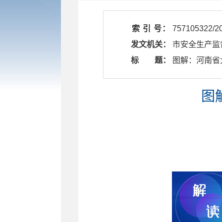
索 引 号：
757105322/2
发文机关：
市安全生产监
标 题：
​ 图解：河
图