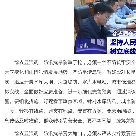
徐衣显强调，防汛抗旱防重于抢，必须一丝不苟筑牢安全
天气变化和雨情汛情发展趋势，严防旱涝急转，做好应对长旱
次，迅速开展水库大坝、河道堤防、水库水电站、城市低洼易
标实战，全面做好应急准备。进一步细化完善预案，通过演练
赢。要细化措施，盯死看牢重点区域。针对水库防汛、城市防
手段、转移有线路、避灾有地点、安置有方案。要未雨绸缪，
息传达及时准确、群众转移妥善安全。要不等不靠，统筹兼顾
徐衣显强调，防汛抗旱责大如山，必须从严从实拧紧责任