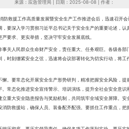
来源：应急管理局
|
日期：2025-08-08
|
作者：
省消防救援工作高质量发展暨安全生产工作推进会后，迅速召开会
调，要深入学习贯彻习近平总书记关于安全生产的重要论述，认
更严要求、更实举措，坚决守牢安全发展底线。
作事关人民群众生命财产安全，责任重大、任务艰巨。各级各部
训，时刻绷紧安全之弦，迅速将会议部署转化为切实行动，将工
不懈。要常态化开展安全生产形势研判，精准把握安全风险，提
平。常态化推进安全宣传警示、培训演练，提升全社会安全意识
建立重大安全隐患报告与奖励机制，共同筑牢全域安全屏障。安
设消防救援站，确保人员、装备配齐配强。要抓住工作重点，把
压细压彻底。要压实领导责任，确保各项工作落到实处。要压实