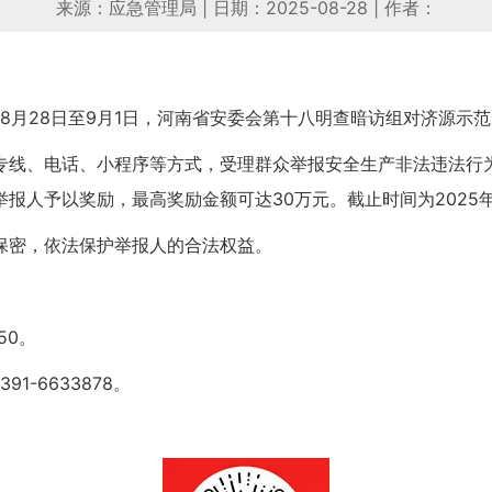
来源：应急管理局
|
日期：2025-08-28
|
作者：
年8月2
8
日至
9月
1
日，河南省安委会第十八明查暗访组对
济源
示范
专线、电话、小程序等方式，受理群众举报安全生产非法违法行
举报人予以奖励，最高奖励金额可达
30万元。截止时间为2025
保密，依法保护举报人的合法权益。
50。
3
91
-
6633878
。