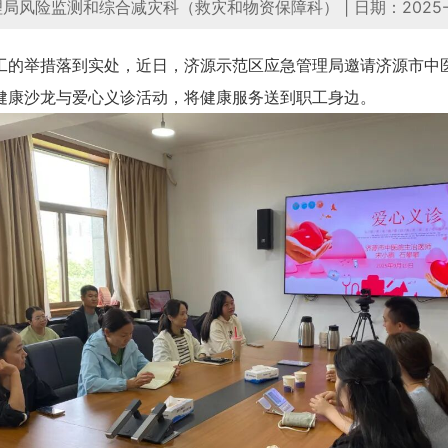
理局风险监测和综合减灾科（救灾和物资保障科）
|
日期：2025-
的举措落到实处，近日，济源示范区应急管理局邀请济源市中医
健康沙龙与爱心义诊活动，将健康服务送到职工身边。