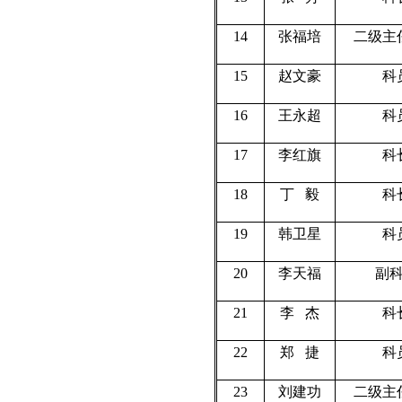
14
张福培
二级主
15
赵文豪
科
16
王永超
科
17
李红旗
科
18
丁
毅
科
19
韩卫星
科
20
李天福
副
21
李
杰
科
22
郑
捷
科
23
刘建功
二级主