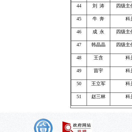
44
刘
涛
四级主
45
牛
奔
科
46
成
永
四级主
47
韩晶晶
四级主
48
王含
科
49
苗宇
科
50
王立军
科
51
赵三林
科