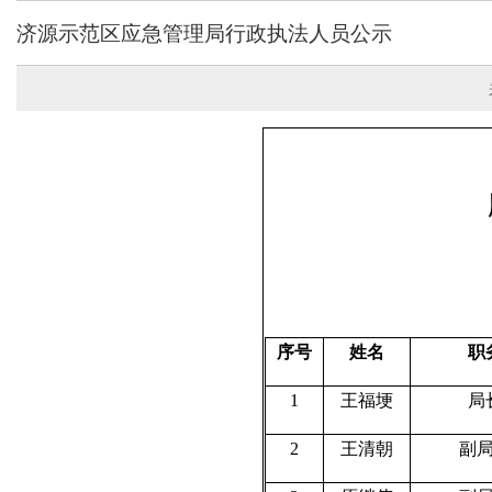
济源示范区应急管理局行政执法人员公示
序号
姓名
职
1
王福埂
局
2
王清朝
副