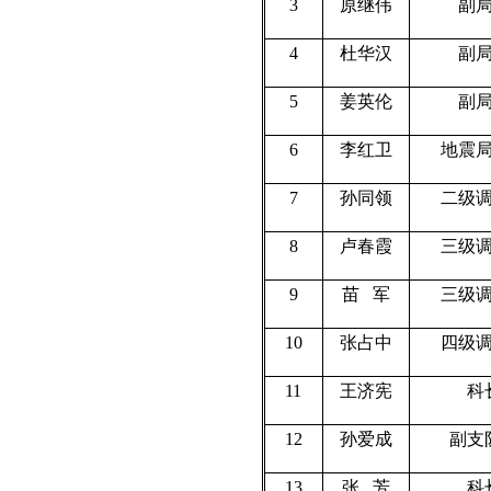
3
原继伟
副
4
杜华汉
副
5
姜英伦
副
6
李红卫
地震
7
孙同领
二级
8
卢春霞
三级
9
苗
军
三级
10
张占中
四级
11
王济宪
科
12
孙爱成
副支
13
张
芳
科