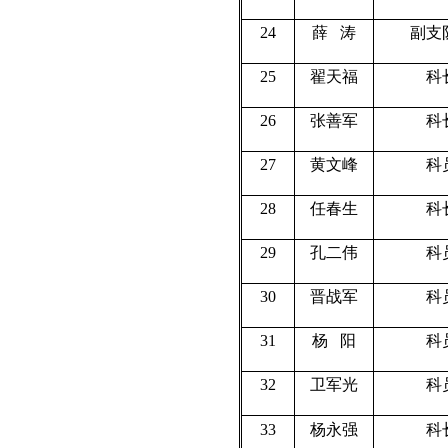
24
薛
涛
副支
25
翟天福
科
26
张善军
科
27
黄文峰
科
28
任春生
科
29
孔二伟
科
30
晋战军
科
31
杨
阳
科
32
卫军光
科
33
杨永强
科