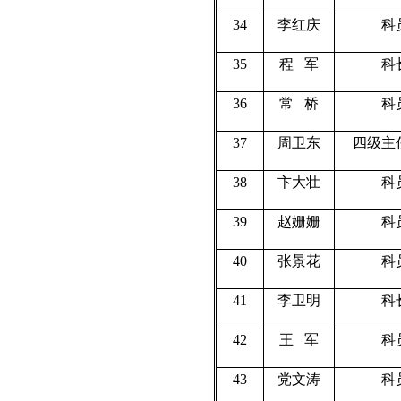
34
李红庆
科
35
程
军
科
36
常
桥
科
37
周卫东
四级主
38
卞大壮
科
39
赵姗姗
科
40
张景花
科
41
李卫明
科
42
王
军
科
43
党文涛
科