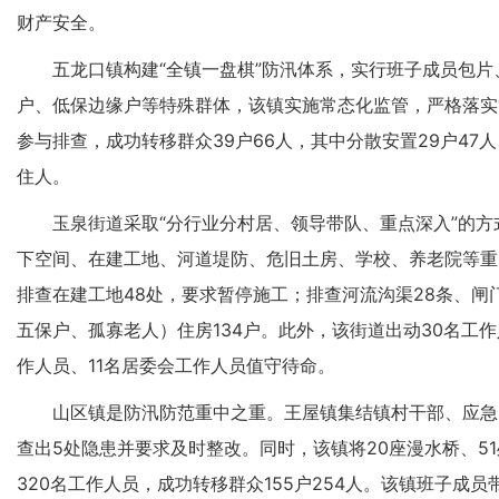
财产安全。
五龙口镇构建“全镇一盘棋”防汛体系，实行班子成员包
户、低保边缘户等特殊群体，该镇实施常态化监管，严格落实“
参与排查，成功转移群众39户66人，其中分散安置29户47
住人。
玉泉街道采取“分行业分村居、领导带队、重点深入”的
下空间、在建工地、河道堤防、危旧土房、学校、养老院等重
排查在建工地48处，要求暂停施工；排查河流沟渠28条、闸
五保户、孤寡老人）住房134户。此外，该街道出动30名工作
作人员、11名居委会工作人员值守待命。
山区镇是防汛防范重中之重。王屋镇集结镇村干部、应急
查出5处隐患并要求及时整改。同时，该镇将20座漫水桥、5
320名工作人员，成功转移群众155户254人。该镇班子成