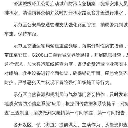
济源城投环卫公司启动城市防汛应急预案，统筹安排人员
排积水、清理雨箅杂物并及时打开积水路段窨井盖进行排水，
示范区公安局交通管理支队强化路面管控，抽调警力到城
车速、保持车距。
示范区交通运输局聚焦重点领域，落实针对性防范措施，全
苗庄至郭庄、G208山口至晋城交界等路段，开展隐患排查，
通行情况，加大客运班线巡查力度，督促危货运输企业落实主
对船舶、救生设备进行全面检查，确保锚链牢固、应急物资齐
防护，严禁恶劣天气状况下冒险强行组织施工等行为。
示范区自然资源和规划局与气象部门密切协作，及时发布
地质灾害防治信息系统”应用，根据回传数据和系统提示，对
查”三查制度，坚决做到灾险情第一时间掌握、第一时间报告
各开发区、镇（街道）提前谋划、主动作为，从隐患排查